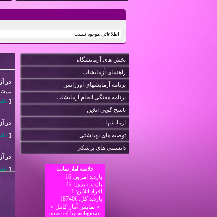
اطلاعاتی موجود نیست
بخش های آزمایشگاه
راهنمای آزمایشات
برنامه آزمایشهای اورژانس
میشو
برنامه هفتگی انجام آزمایشات
[
ادام
پاسخ گویی انلاین
ازمایشها
در آزمایشگ
توصیه های بهداشتی
[
ادام
دانستنی های پزشکی
در آ
[
ادام