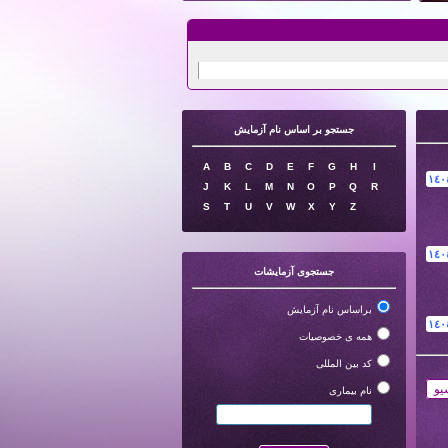
جستجو بر اساس نام آزمایش
A
B
C
D
E
F
G
H
I
١٤٠
J
K
L
M
N
O
P
Q
R
S
T
U
V
W
X
Y
Z
١٤٠
جستجوی آزمایشات
براساس نام آزمایش
١٤٠
همه ی خصوصیات
کد بین المللی
یو
نام بیماری