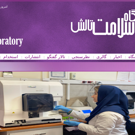
امروز : جمع
گاه
اخبار
گالری
نظرسنجی
تالار گفتگو
انتشارات
استخدام
|
|
|
|
|
|
|